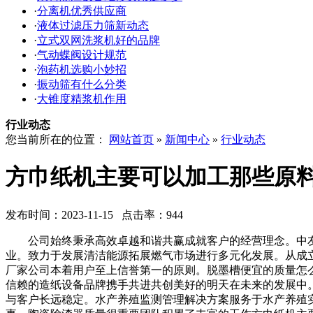
·
分离机优秀供应商
·
液体过滤压力筛新动态
·
立式双网洗浆机好的品牌
·
气动蝶阀设计规范
·
泡药机选购小妙招
·
振动筛有什么分类
·
大锥度精浆机作用
行业动态
您当前所在的位置：
网站首页
»
新闻中心
»
行业动态
方巾纸机主要可以加工那些原
发布时间：2023-11-15 点击率：944
公司始终秉承高效卓越和谐共赢成就客户的经营理念。中友
业。致力于发展清洁能源拓展燃气市场进行多元化发展。从成
厂家公司本着用户至上信誉第一的原则。脱墨槽便宜的质量怎
信赖的造纸设备品牌携手共进共创美好的明天在未来的发展中
与客户长远稳定。水产养殖监测管理解决方案服务于水产养殖