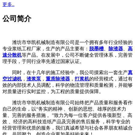
更多..
公司简介
潍坊市华凯机械制造有限公司是一个拥有多年行业经验的
专业浆纸工程厂家，生产的产品主要有：
脱墨槽
、
除渣器
、
高
速分散机
等产品。在发展中，公司不断健全管理体系，完善管
理手段，于同行业率先通过国家认证。
同时，在十几年的施工经验中，我公司摸索出一套生产
真
空过滤机
，
渣浆泵
，
重质除渣器
，
打浆机
的经营模式，通过有
效的内部技术人员调配，科学的物流管理和质量检测，并能够
对质量进行实时监控，为工程的质量提供保障。
潍坊市华凯机械制造有限公司始终把产品质量和服务看作
自己的生命，以“务实的精神 、创新的思想、雄厚的技术力
量、完善的服务措施 。”致力为每一位客户提供各项新型 、高
效 、经济的高科技造纸产品及完善的售后服务 ，科学专业的
经营管理和优质的服务，我们真诚希望与社会各界朋友精诚合
作，共同努力，创造企业更加美好的未来！